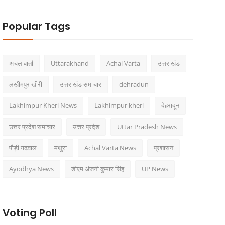
Popular Tags
अचल वार्ता
Uttarakhand
Achal Varta
उत्तराखंड
लखीमपुर खीरी
उत्तराखंड समाचार
dehradun
Lakhimpur Kheri News
Lakhimpur kheri
देहरादून
उत्तर प्रदेश समाचार
उत्तर प्रदेश
Uttar Pradesh News
पौड़ी गढ़वाल
मथुरा
Achal Varta News
प्रशासन
Ayodhya News
डीएम अंजनी कुमार सिंह
UP News
Voting Poll