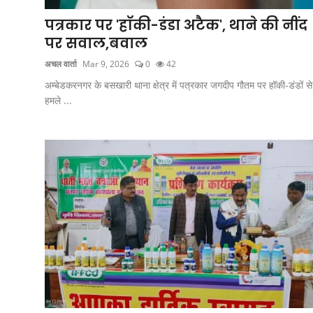
खेल
पत्रकार पर 'हॉकी-डंडा अटैक', थाने की नींद
Videos
पर सवाल,बवाल
अचल वार्ता
Mar 9, 2026
0
42
अपना राज्य - अपना शहर
अम्बेडकरनगर के बसखारी थाना क्षेत्र में पत्रकार जगदीप गौतम पर हॉकी-डंडों से
हमले ...
जॉब - कैरियर
सिनेमा
विचार वार्ता
लाइफस्टाइल
टेक्नोलॉजी
अन्य