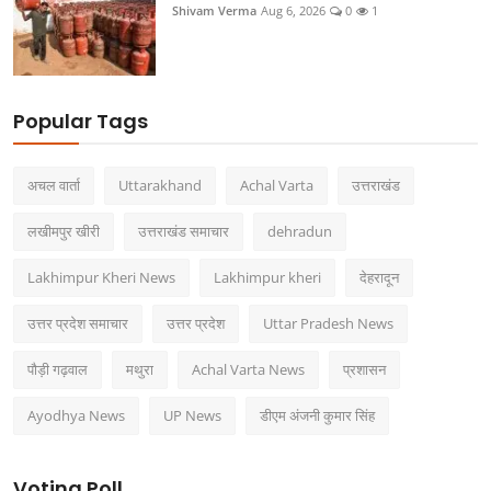
Shivam Verma
Aug 6, 2026
0
1
Popular Tags
अचल वार्ता
Uttarakhand
Achal Varta
उत्तराखंड
लखीमपुर खीरी
उत्तराखंड समाचार
dehradun
Lakhimpur Kheri News
Lakhimpur kheri
देहरादून
उत्तर प्रदेश समाचार
उत्तर प्रदेश
Uttar Pradesh News
पौड़ी गढ़वाल
मथुरा
Achal Varta News
प्रशासन
Ayodhya News
UP News
डीएम अंजनी कुमार सिंह
Voting Poll