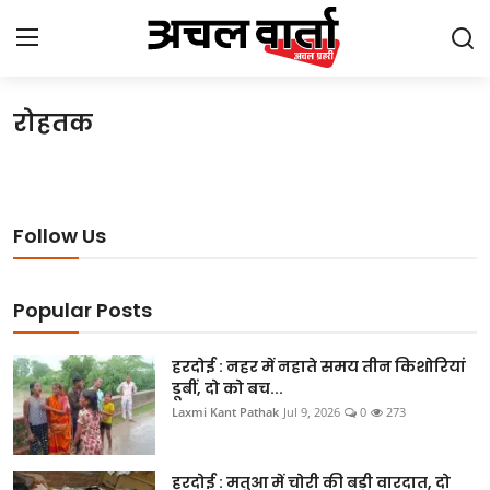
रोहतक
Login
Register
Home
Follow Us
Gallery
उत्तराखंड
Popular Posts
बिहार
हरदोई : नहर में नहाते समय तीन किशोरियां
डूबीं, दो को बच...
झारखंड
Laxmi Kant Pathak
Jul 9, 2026
0
273
छत्तीसगढ़
हरदोई : मतुआ में चोरी की बड़ी वारदात, दो