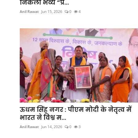
निकली भव्य “प्र...
खेल
Anil Rawat
Jun 15, 2026
0
4
Videos
अपना राज्य - अपना शहर
जॉब - कैरियर
सिनेमा
विचार वार्ता
लाइफस्टाइल
टेक्नोलॉजी
ऊधम सिंह नगर : पीएम मोदी के नेतृत्व में
भारत ने विश्व म...
अन्य
Anil Rawat
Jun 14, 2026
0
3