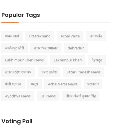
Popular Tags
अचल वार्ता
Uttarakhand
Achal Varta
उत्तराखंड
लखीमपुर खीरी
उत्तराखंड समाचार
dehradun
Lakhimpur Kheri News
Lakhimpur kheri
देहरादून
उत्तर प्रदेश समाचार
उत्तर प्रदेश
Uttar Pradesh News
पौड़ी गढ़वाल
मथुरा
Achal Varta News
प्रशासन
Ayodhya News
UP News
डीएम अंजनी कुमार सिंह
Voting Poll