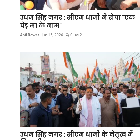
मध्य प्रदेश
उधम सिंह नगर : सीएम धामी ने रोपा "एक
दिल्ली
पेड़ मां के नाम"
राजस्थान
Anil Rawat
Jun 15, 2026
0
2
हरियाणा
पंजाब
देश
विदेश
बिजनेस
धर्म
उधम सिंह नगर : सीएम धामी के नेतृत्व में