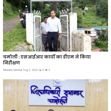
खेल
Videos
अपना राज्य - अपना शहर
जॉब - कैरियर
सिनेमा
चमोली : एसआईआर कार्यों का डीएम ने किया
विचार वार्ता
निरीक्षण
Shivam Verma
Aug 5, 2026
0
0
लाइफस्टाइल
टेक्नोलॉजी
अन्य