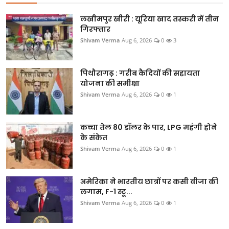
खेल
लखीमपुर खीरी : यूरिया खाद तस्करी में तीन
Videos
गिरफ्तार
Shivam Verma
Aug 6, 2026
0
3
अपना राज्य - अपना शहर
पिथौरागढ़ : गरीब कैदियों की सहायता
जॉब - कैरियर
योजना की समीक्षा
Shivam Verma
Aug 6, 2026
0
1
सिनेमा
कच्चा तेल 80 डॉलर के पार, LPG महंगी होने
विचार वार्ता
के संकेत
Shivam Verma
Aug 6, 2026
0
1
लाइफस्टाइल
टेक्नोलॉजी
अमेरिका ने भारतीय छात्रों पर कसी वीजा की
लगाम, F-1 स्टू...
अन्य
Shivam Verma
Aug 6, 2026
0
1