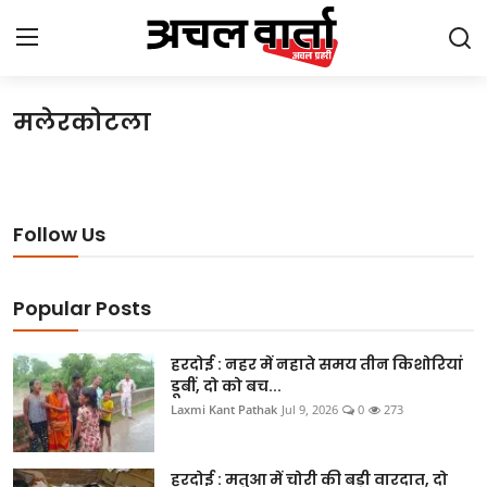
मलेरकोटला
Login
Register
Home
Follow Us
Gallery
उत्तराखंड
Popular Posts
बिहार
हरदोई : नहर में नहाते समय तीन किशोरियां
डूबीं, दो को बच...
झारखंड
Laxmi Kant Pathak
Jul 9, 2026
0
273
छत्तीसगढ़
हरदोई : मतुआ में चोरी की बड़ी वारदात, दो