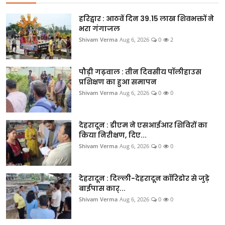
खेल
हरिद्वार : आठवें दिन 39.15 लाख शिवभक्तों ने
Videos
भरा गंगाजल
Shivam Verma
Aug 6, 2026
0
2
अपना राज्य - अपना शहर
पौड़ी गढ़वाल : तीन दिवसीय पॉलीहाउस
जॉब - कैरियर
प्रशिक्षण का हुआ समापन
Shivam Verma
Aug 6, 2026
0
0
सिनेमा
देहरादून : डीएम ने एसआईआर शिविरों का
विचार वार्ता
किया निरीक्षण, दिए...
Shivam Verma
Aug 6, 2026
0
0
लाइफस्टाइल
टेक्नोलॉजी
देहरादून : दिल्ली-देहरादून कॉरिडोर से जुड़े
बाईपास कार्...
अन्य
Shivam Verma
Aug 6, 2026
0
0