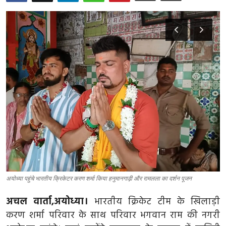
मध्य प्रदेश
दिल्ली
राजस्थान
हरियाणा
पंजाब
देश
विदेश
अयोध्या पहुंचे भारतीय क्रिकेटर करण शर्मा किया हनुमानगाढ़ी और रामलला का दर्शन पूजन
बिजनेस
अचल वार्ता,अयोध्या।
भारतीय क्रिकेट टीम के खिलाड़ी
धर्म
करण शर्मा परिवार के साथ परिवार भगवान राम की नगरी