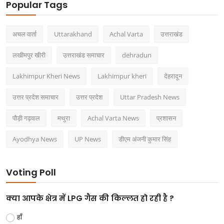
Popular Tags
अचल वार्ता
Uttarakhand
Achal Varta
उत्तराखंड
लखीमपुर खीरी
उत्तराखंड समाचार
dehradun
Lakhimpur Kheri News
Lakhimpur kheri
देहरादून
उत्तर प्रदेश समाचार
उत्तर प्रदेश
Uttar Pradesh News
पौड़ी गढ़वाल
मथुरा
Achal Varta News
प्रशासन
Ayodhya News
UP News
डीएम अंजनी कुमार सिंह
Voting Poll
क्या आपके क्षेत्र में LPG गैस की किल्लत हो रही है ?
हाँ