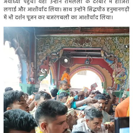
अयोध्या पहुंचे। यहां उन्होंने रामलला के दरबार में हाजिरी
खेल
लगाई और आशीर्वाद लिया। साथ उन्होंने सिद्धपीठ हनुमानगढ़ी
में भी दर्शन पूजन कर बजरंगबली का आशीर्वाद लिया।
Videos
अपना राज्य - अपना शहर
जॉब - कैरियर
सिनेमा
विचार वार्ता
लाइफस्टाइल
टेक्नोलॉजी
अन्य