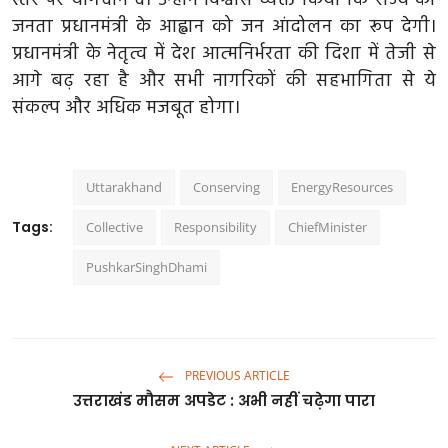
स्तर पर योगदान दे। उन्होंने विश्वास व्यक्त किया कि राज्य की
उत्तर प्रदेश
जनता प्रधानमंत्री के आह्वान को जन आंदोलन का रूप देगी।
फोटो
प्रधानमंत्री के नेतृत्व में देश आत्मनिर्भरता की दिशा में तेजी से
आगे बढ़ रहा है और सभी नागरिकों की सहभागिता से ये
Gallery
संकल्प और अधिक मजबूत होगा।
Hindi
Uttarakhand
Conserving
EnergyResources
Tags:
Collective
Responsibility
ChiefMinister
PushkarSinghDhami
PREVIOUS ARTICLE
उत्तराखंड मौसम अपडेट : अभी नहीं चढ़ेगा पारा