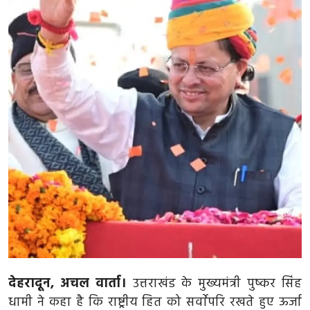
मध्य प्रदेश
दिल्ली
राजस्थान
हरियाणा
पंजाब
देश
विदेश
बिजनेस
देहरादून, अचल वार्ता।
धर्म
उत्तराखंड के मुख्यमंत्री पुष्कर सिंह
धामी ने कहा है कि राष्ट्रीय हित को सर्वाेपरि रखते हुए ऊर्जा